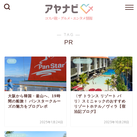
― TAG ―
PR
韓国
インドネシア
大阪から韓国・釜山へ、19時
〈ザ トランス リゾート バ
間の船旅！ パンスタークルー
リ〉スミニャックのおすすめ
ズの魅力をブログレポ
リゾートホテル／ヴィラ【宿
泊記ブログ】
2025年1月24日
2023年10月28日
インドネシア