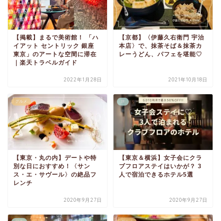
【掲載】まるで美術館！ 「ハ
【京都】〈伊藤久右衛門 宇治
イアット セントリック 銀座
本店〉で、抹茶そば＆抹茶カ
東京」のアートな空間に滞在
レーうどん、パフェを堪能♡
｜楽天トラベルガイド
2022年1月28日
2021年10月18日
グルメ
旅
【東京・丸の内】デートや特
【東京＆横浜】女子会にクラ
別な日におすすめ！〈サン
ブフロアステイはいかが？ 3
ス・エ・サヴール〉の絶品フ
人で宿泊できるホテル5選
レンチ
2020年9月27日
2020年9月27日