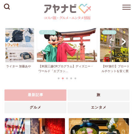
ディズニー
アメリカ
かけ ライター 加藤あや
【米国三越CRプログラム】ディズニー・
【NY旅行】ブロードウ
.
ワールド「エプコッ...
ルチケットを安く買...
最新記事
旅
グルメ
エンタメ
掲載情報
グルメ