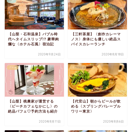
日本
グルメ
【山梨・石和温泉】バブル時
【三軒茶屋】〈創作カレーマ
代へタイムスリップ!? 豪華絢
ノス〉身体にも優しい絶品ス
爛な〈ホテル石風〉宿泊記
パイスカレーランチ
2020年9月24日
2020年8月18日
グルメ
モーニング
【山梨】桃農家が運営する
【代官山】朝からビールが飲
〈ピーチカフェなかにし〉の
める〈スプリングバレーブル
絶品パフェ♡予約方法も紹介
ワリー東京〉
2020年8月11日
2020年8月6日